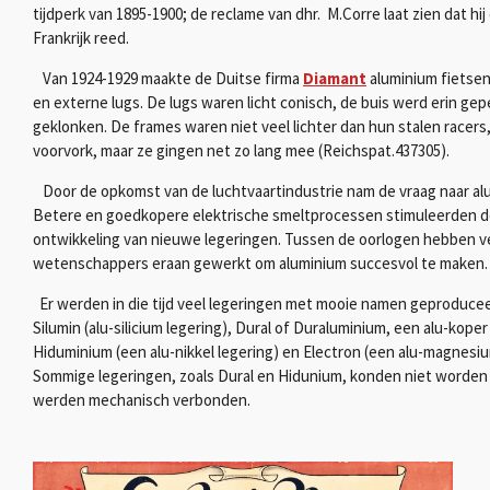
tijdperk van 1895-1900; de reclame van dhr. M.Corre laat zien dat hij
Frankrijk reed.
Van 1924-1929 maakte de Duitse firma
Diamant
aluminium fietse
en externe lugs. De lugs waren licht conisch, de buis werd erin gep
geklonken. De frames waren niet veel lichter dan hun stalen racers, 
voorvork, maar ze gingen net zo lang mee (Reichspat.437305).
Door de opkomst van de luchtvaartindustrie nam de vraag naar al
Betere en goedkopere elektrische smeltprocessen stimuleerden 
ontwikkeling van nieuwe legeringen. Tussen de oorlogen hebben v
wetenschappers eraan gewerkt om aluminium succesvol te maken.
Er werden in die tijd veel legeringen met mooie namen geproducee
Silumin (alu-silicium legering), Dural of Duraluminium, een alu-koper
Hiduminium (een alu-nikkel legering) en Electron (een alu-magnesiu
Sommige legeringen, zoals Dural en Hidunium, konden niet worden
werden mechanisch verbonden.