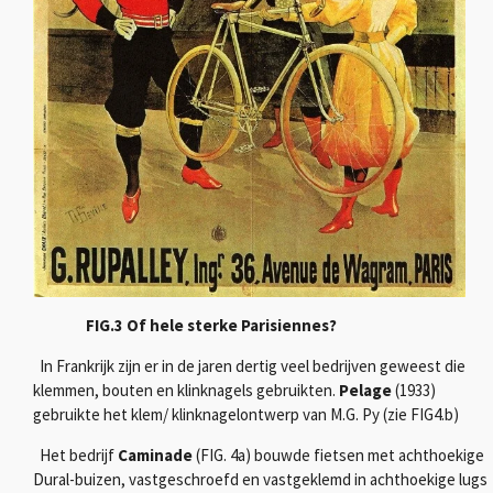
FIG.3 Of hele sterke Parisiennes?
In Frankrijk zijn er in de jaren dertig veel bedrijven geweest die
klemmen, bouten en klinknagels gebruikten.
Pelage
(1933)
gebruikte het klem/ klinknagelontwerp van M.G.
Py (zie FIG4.b)
Het bedrijf
Caminade
(FIG. 4a) bouwde fietsen met achthoekige
Dural-buizen, vastgeschroefd en vastgeklemd in achthoekige lugs