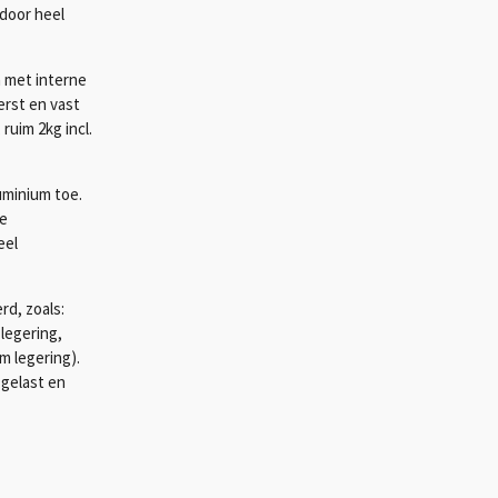
 door heel
n met interne
erst en vast
ruim 2kg incl.
uminium toe.
de
eel
rd, zoals:
 legering,
m legering).
 gelast en