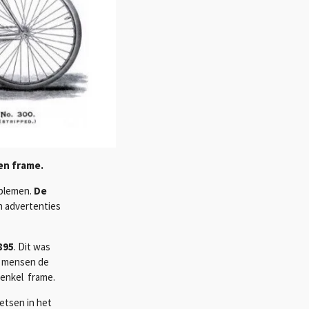
m: een gegoten frame.
blemen.
De
n advertenties
895
. Dit was
e mensen de
 enkel frame.
etsen in het