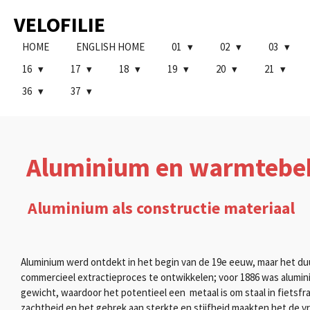
Ga
VELOFILIE
direct
naar
HOME
ENGLISH HOME
01
02
03
de
16
17
18
19
20
21
hoofdinhoud
36
37
Aluminium en warmtebe
Aluminium als constructie materiaal
Aluminium werd ontdekt in het begin van de 19e eeuw, maar het duur
commercieel extractieproces te ontwikkelen; voor 1886 was aluminium
gewicht, waardoor het potentieel een metaal is om staal in fietsf
zachtheid en het gebrek aan sterkte en stijfheid maakten het de v