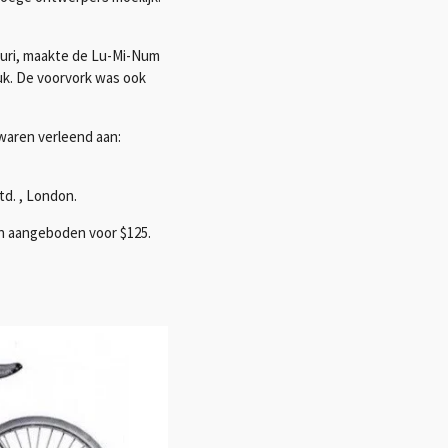
ouri, maakte de Lu-Mi-Num
tuk. De voorvork was ook
waren verleend aan:
d. , London.
n aangeboden voor $125.