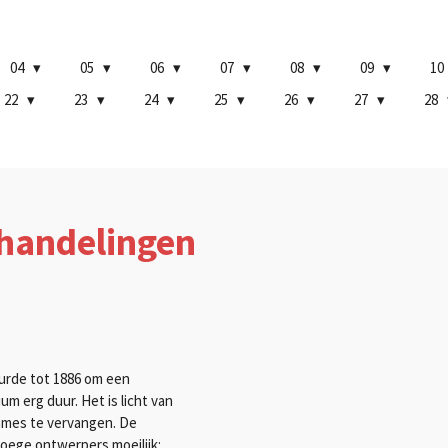
04
05
06
07
08
09
10
22
23
24
25
26
27
28
handelingen
de tot 1886 om een ​​
 ​​erg duur. Het is licht van
rames te vervangen. De
roege ontwerpers moeilijk: