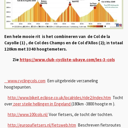
Een hele mooie rit is het combineren van
de Col de la
Cayolle (1) , de Col des Champs en de Col d'Allos (2);
i
n totaal
120km met 3340 hoogtemeters.
Zie
https://www.club-cycliste-ubaye.com/les-3-cols
www.cyclingcols.com
Een uitgebreide verzameling
hoogtepunten.
http://www.bikeit.eclipse.co.uk/localrides/ride2/index.htm
Tocht
over
zeer steile hellingen in Engeland
(180km -3800 hoogte m ).
http://www.100cols.nl/
Voor fietsers, de tocht der tochten.
http://europafietsers.nl/fietsweb.htm
Beschreven fietsroutes