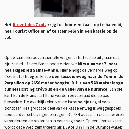
Het
Brevet des 7 cols
krijgt u door een kaart op te halen bij
het Tourist Office en af te stempelen in een kastje op de
col.
Op de kaart hierboven zien alle wegen er hetzelfde uit, maar dat
zijn ze niet.
Boven Barcelonette zien we
klim nummer 7, naar
het skigebied Sainte-Anne.
Hier eindigt de verharde weg op
1830 meter hoogte.
Er
liep
een kasseienweg naar de Tunnel du
Parpaillon op 2650 meter hoogte.
Dit is een 540 meter lange
tunnel richting Crévoux en de vallei van de Durance.
Van die
kant kon de Franse artillerie worden bevoorraad die de pas
bewaakte.
De overblijfselen van de kazerne zijn nog steeds
zichtbaar.
Het grootste deel van de
kasseienweg
is weggespoeld
door aardverschuivingen en regen.
De 4X4-auto's en crossmotoren
veranderden de restanten in een vaag spoor.
Op een Franse kaart
wordt deze weg gemarkeerd als D39 of D39T in de Durance-vallei;