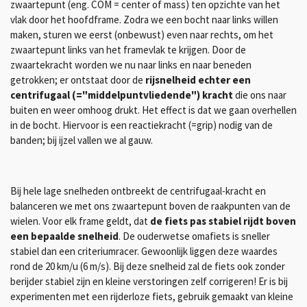
zwaartepunt (eng. COM = center of mass) ten opzichte van het
vlak door het hoofdframe. Zodra we een bocht naar links willen
maken, sturen we eerst (onbewust) even naar rechts, om het
zwaartepunt links van het framevlak te krijgen. Door de
zwaartekracht worden we nu naar links en naar beneden
getrokken; er ontstaat door de
rijsnelheid echter een
centrifugaal (="middelpuntvliedende") kracht
die ons naar
buiten en weer omhoog drukt. Het effect is dat we gaan overhellen
in de bocht. Hiervoor is een reactiekracht (=grip) nodig van de
banden; bij ijzel vallen we al gauw.
Bij hele lage snelheden ontbreekt de centrifugaal-kracht en
balanceren we met ons zwaartepunt boven de raakpunten van de
wielen. Voor elk frame geldt, dat
de fiets pas stabiel rijdt boven
een bepaalde snelheid
. De ouderwetse omafiets is sneller
stabiel dan een criteriumracer. Gewoonlijk liggen deze waardes
rond de 20 km/u (6 m/s). Bij deze snelheid zal de fiets ook zonder
berijder stabiel zijn en kleine verstoringen zelf corrigeren! Er is bij
experimenten met een rijderloze fiets, gebruik gemaakt van kleine