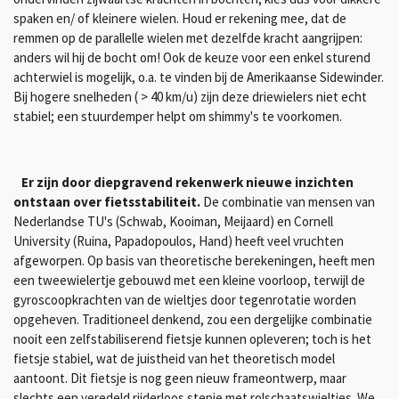
spaken en/ of kleinere wielen. Houd er rekening mee, dat de
remmen op de parallelle wielen met dezelfde kracht aangrijpen:
anders wil hij de bocht om! Ook de keuze voor een enkel sturend
achterwiel is mogelijk, o.a. te vinden bij de Amerikaanse Sidewinder.
Bij hogere snelheden ( > 40 km/u) zijn deze driewielers niet echt
stabiel; een stuurdemper helpt om shimmy's te voorkomen.
Er zijn door diepgravend rekenwerk nieuwe inzichten
ontstaan over fietsstabiliteit.
De combinatie van mensen van
Nederlandse TU's (Schwab, Kooiman, Meijaard) en Cornell
University (Ruina, Papadopoulos, Hand) heeft veel vruchten
afgeworpen. Op basis van theoretische berekeningen, heeft men
een tweewielertje gebouwd met een kleine voorloop, terwijl de
gyroscoopkrachten van de wieltjes door tegenrotatie worden
opgeheven. Traditioneel denkend, zou een dergelijke combinatie
nooit een zelfstabiliserend fietsje kunnen opleveren; toch is het
fietsje stabiel, wat de juistheid van het theoretisch model
aantoont. Dit fietsje is nog geen nieuw frameontwerp, maar
slechts een veredeld rijderloos stepje met rolschaatswieltjes. We