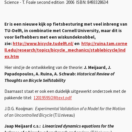
Science - T. Foale second edition 2006 ISBN: 8493328634
Er is een nieuwe kijk op fietsbesturing met veel inbreng van
TU-Delft, in combinatie met Cornell University, maar dit is
voor liefhebbers met een wiskundeknobbel,
zie:
http://www.bicycle.tudelft.nl/
en
http://ruina.tam.corne
ll.edu/research/topics/bicycle_mechanics/stablebicycle/ind
ex.htm
Hier vind je de ontwikkeling van de theorie:
J. Meijaard, J.
Papadopoulos, A. Ruina, A. Schwab:
Historical Review of
Thoughts on Bicycle Selfstability
Daarn
aast staat er ook een duidelijk uitgewerkt onderzoek met de
pakkende titel:
1201959SOMtext.pdf
J.D.G. Kooijman:
Experimental Validation of a Model for the Motion
of an Uncontrolled Bicycle
(T.U.niveau)
Jaap Meijaard c.s.:
Linearized dynamics equations for the