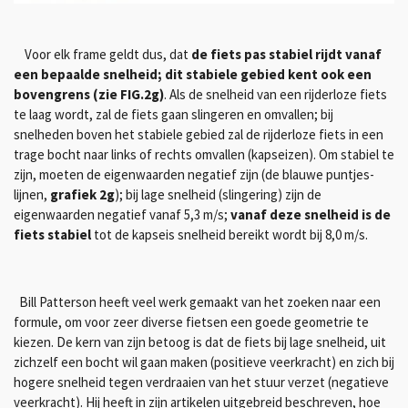
Voor elk frame geldt dus, dat
de fiets pas stabiel rijdt vanaf
een bepaalde snelheid; dit stabiele gebied kent ook een
bovengrens (zie FIG.2g)
. Als de snelheid van een rijderloze fiets
te laag wordt, zal de fiets gaan slingeren en omvallen; bij
snelheden boven het stabiele gebied zal de rijderloze fiets in een
trage bocht naar links of rechts omvallen (kapseizen). Om stabiel te
zijn, moeten de eigenwaarden negatief zijn (de blauwe puntjes-
lijnen,
grafiek 2g
); bij lage snelheid (slingering) zijn de
eigenwaarden negatief vanaf 5,3 m/s;
vanaf deze snelheid is de
fiets stabiel
tot de kapseis snelheid bereikt wordt bij 8,0 m/s.
Bill Patterson heeft veel werk gemaakt van het zoeken naar een
formule, om voor zeer diverse fietsen een goede geometrie te
kiezen. De kern van zijn betoog is dat de fiets bij lage snelheid, uit
zichzelf een bocht wil gaan maken (positieve veerkracht) en zich bij
hogere snelheid tegen verdraaien van het stuur verzet (negatieve
veerkracht). Hij heeft in zijn artikelen uitgebreid beschreven, hoe