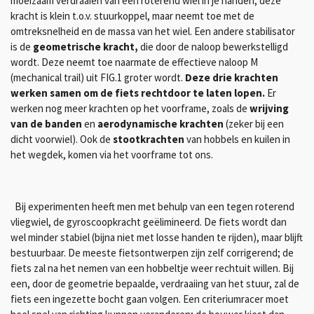
moeizaam verdraaien van een roterend wiel in je handen; deze
kracht is klein t.o.v. stuurkoppel, maar neemt toe met de
omtreksnelheid en de massa van het wiel. Een andere stabilisator
is de
geometrische kracht,
die door de naloop bewerkstelligd
wordt. Deze neemt toe naarmate de effectieve naloop M
(mechanical trail) uit FIG.1 groter wordt.
Deze drie krachten
werken samen om de fiets rechtdoor te laten lopen.
Er
werken nog meer krachten op het voorframe, zoals de
wrijving
van de banden
en
aerodynamische krachten
(zeker bij een
dicht voorwiel). Ook de
stootkrachten
van hobbels en kuilen in
het wegdek, komen via het voorframe tot ons.
Bij experimenten heeft men met behulp van een tegen roterend
vliegwiel, de gyroscoopkracht geëlimineerd. De fiets wordt dan
wel minder stabiel (bijna niet met losse handen te rijden), maar blijft
bestuurbaar. De meeste fietsontwerpen zijn zelf corrigerend; de
fiets zal na het nemen van een hobbeltje weer rechtuit willen. Bij
een, door de geometrie bepaalde, verdraaiing van het stuur, zal de
fiets een ingezette bocht gaan volgen. Een criteriumracer moet