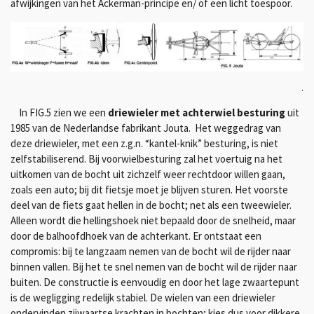
afwijkingen van het Ackerman-principe en/ of een licht toespoor.
.
In FIG.5 zien we een
driewieler met achterwiel besturing
uit
1985 van de Nederlandse fabrikant Jouta. Het weggedrag van
deze driewieler, met een z.g.n. “kantel-knik” besturing, is niet
zelfstabiliserend. Bij voorwielbesturing zal het voertuig na het
uitkomen van de bocht uit zichzelf weer rechtdoor willen gaan,
zoals een auto; bij dit fietsje moet je blijven sturen. Het voorste
deel van de fiets gaat hellen in de bocht; net als een tweewieler.
Alleen wordt die hellingshoek niet bepaald door de snelheid, maar
door de balhoofdhoek van de achterkant. Er ontstaat een
compromis: bij te langzaam nemen van de bocht wil de rijder naar
binnen vallen. Bij het te snel nemen van de bocht wil de rijder naar
buiten. De constructie is eenvoudig en door het lage zwaartepunt
is de wegligging redelijk stabiel. De wielen van een driewieler
ondervinden zijwaartse krachten in bochten; kies dus voor dikkere