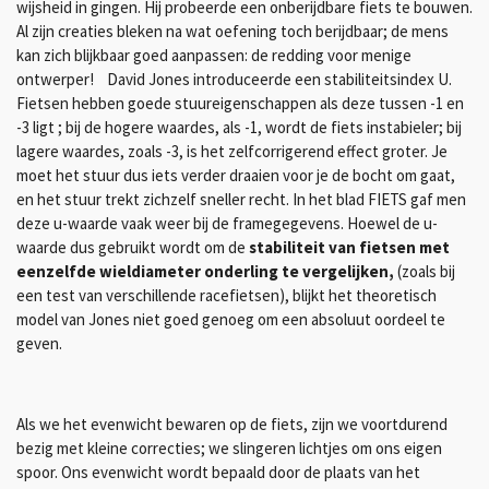
wijsheid in gingen. Hij probeerde een onberijdbare fiets te bouwen.
Al zijn creaties bleken na wat oefening toch berijdbaar; de mens
kan zich blijkbaar goed aanpassen: de redding voor menige
ontwerper! David Jones introduceerde een stabiliteitsindex U.
Fietsen hebben goede stuureigenschappen als deze tussen -1 en
-3 ligt ; bij de hogere waardes, als -1, wordt de fiets instabieler; bij
lagere waardes, zoals -3, is het zelfcorrigerend effect groter. Je
moet het stuur dus iets verder draaien voor je de bocht om gaat,
en het stuur trekt zichzelf sneller recht. In het blad FIETS gaf men
deze u-waarde vaak weer bij de framegegevens. Hoewel de u-
waarde dus gebruikt wordt om de
stabiliteit van fietsen met
eenzelfde wieldiameter onderling te vergelijken,
(zoals bij
een test van verschillende racefietsen), blijkt het theoretisch
model van Jones niet goed genoeg om een absoluut oordeel te
geven.
Als we het evenwicht bewaren op de fiets, zijn we voortdurend
bezig met kleine correcties; we slingeren lichtjes om ons eigen
spoor. Ons evenwicht wordt bepaald door de plaats van het