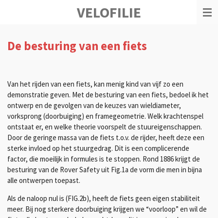
VELOFILIE
Ga
direct
naar
de
De besturing van een fiet
s
hoofdinhoud
Van het rijden van een fiets, kan menig kind van vijf zo een
demonstratie geven. Met de besturing van een fiets, bedoel ik het
ontwerp en de gevolgen van de keuzes van wieldiameter,
vorksprong (doorbuiging) en framegeometrie. Welk krachtenspel
ontstaat er, en welke theorie voorspelt de stuureigenschappen.
Door de geringe massa van de fiets t.o.v. de rijder, heeft deze een
sterke invloed op het stuurgedrag. Dit is een complicerende
factor, die moeilijk in formules is te stoppen. Rond 1886 krijgt de
besturing van de Rover Safety uit Fig.1a de vorm die men in bijna
alle ontwerpen toepast.
Als de naloop nul is (FIG.2b), heeft de fiets geen eigen stabiliteit
meer. Bij nog sterkere doorbuiging krijgen we “voorloop” en wil de