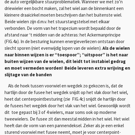
de auto vergelijkbare stuurproblematiek. Wanneer we met zo’n
driewieler een bocht maken, zal het wiel aan de binnenkant een
kleinere draaicirkel moeten beschrijven dan het buitenste wiel.
Beide wielen zijn d.m.v. het stuurstangstelsel met elkaar
verbonden. De vorm van het trapezium wordt bepaald door de
afstand naar ‘t midden van de achteras: het Ackermanprincipe
(FIG.4a). In de besturing kunnen energieverliezen ontstaan door
slecht sporen (niet evenwijdig lopen van de wielen).
Als de wielen
naar binnen wijzen is er “toespoor”; “uitspoor” is het naar
buiten wijzen van de wielen, dit leidt tot instabiel gedrag
en moet vermeden worden! Beide leveren extra wrijving en
slijtage van de banden
Als de hoek tussen voorwiel en wegdek zo gekozen is, dat de
hartlijn door de fusee het wegdek snijdt op het vlak door het wiel,
heet dat
centerpointbesturing
(zie
FIG.4c)
snijdt de hartlijn door
de fusees het wegdek door het vlak van het wiel. Gewoonlijk wordt
dit toe gepast bij 3 of 4 wielers, maar soms ook op moderne
tweewielers. De fusee zit dan meestal midden in het wiel. Het wiel
heeft dan de vorm van een pannendeksel. Zeker als je een enkel
sturend voorwiel met fusee neemt, moet je voor centerpoint­