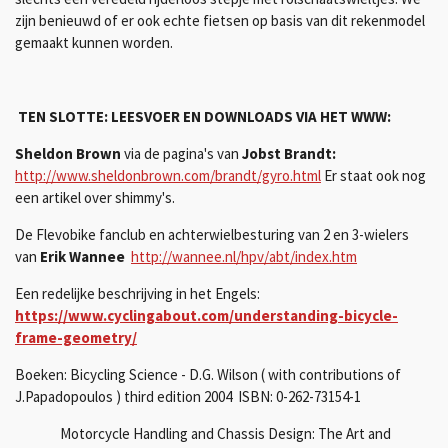
zijn benieuwd of er ook echte fietsen op basis van dit rekenmodel
gemaakt kunnen worden.
TEN SLOTTE: LEESVOER EN DOWNLOADS VIA HET WWW:
Sheldon Brown
via de pagina's van
Jobst Brandt:
http://www.sheldonbrown.com/brandt/gyro.html
Er staat ook nog
een artikel over shimmy's.
De Flevobike fanclub en achterwielbesturing van 2 en 3-wielers
van
Erik Wannee
http://wannee.nl/hpv/abt/index.htm
Een redelijke beschrijving in het Engels:
https://www.cyclingabout.com/understanding-bicycle-
frame-geometry/
Boeken: Bicycling Science - D.G. Wilson ( with contributions of
J.Papadopoulos ) third edition 2004 ISBN: 0-262-73154-1
Motorcycle Handling and Chassis Design: The Art and