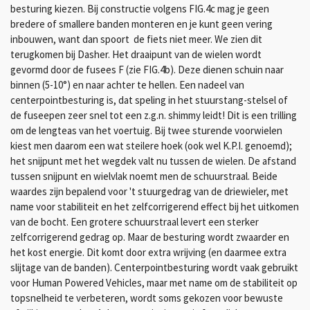
besturing kiezen. Bij constructie volgens FIG.4c mag je geen
bredere of smallere banden monteren en je kunt geen vering
inbouwen, want dan spoort de fiets niet meer. We zien dit
terugkomen bij Dasher.
Het draaipunt van de wielen wordt
gevormd door de fusees
F
(zie FIG.4b). Deze dienen schuin naar
binnen (5-10°) en naar achter te hellen. Een nadeel van
centerpoint­besturing
is, dat speling in het stuurstang-stelsel of
de fuseepen zeer snel tot een z.g.n.
shimmy leidt! Dit is een trilling
om de lengteas van het voertuig
.
Bij twee sturende voorwielen
kiest men daarom een wat steilere hoek (ook wel K.P.I. genoemd);
het snijpunt met het wegdek valt nu tussen de wielen. De afstand
tussen snijpunt en wielvlak noemt men de schuurstraal. Beide
waardes zijn bepalend voor 't stuurgedrag van de driewieler, met
name voor stabiliteit en het zelfcorrigerend effect bij het uitkomen
van de bocht. Een grotere schuurstraal levert een sterker
zelfcorrigerend gedrag op. Maar de besturing wordt zwaarder en
het kost energie. Dit komt door extra wrijving (en daarmee extra
slijtage van de banden). Centerpointbesturing wordt vaak gebruikt
voor Human Powered Vehicles, maar met name om de stabiliteit op
topsnelheid te verbeteren, wordt soms gekozen voor bewuste