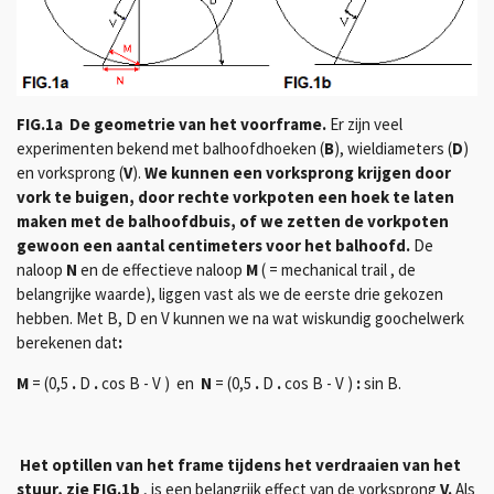
FIG.1a De geometrie van het voorframe.
Er zijn veel
experimenten bekend met balhoofdhoeken (
B
), wieldiameters (
D
)
en vorksprong (
V
).
We kunnen een vorksprong krijgen door
vork te buigen, door rechte vorkpoten een hoek te laten
maken met de balhoofdbuis, of we zetten de vorkpoten
gewoon een aantal centimeters voor het balhoofd.
De
naloop
N
en de effectieve naloop
M
( = mechanical trail , de
belangrijke waarde), liggen vast als we de eerste drie gekozen
hebben. Met B, D en V kunnen we na wat wiskundig goochelwerk
berekenen dat
:
M
= (0,5
.
D
.
cos B - V ) en
N
= (0,5
.
D
.
cos B - V )
:
sin B.
Het optillen van het frame tijdens het verdraaien van het
stuur, zie
FIG.1b
, is een belangrijk effect van de vorksprong
V.
Als