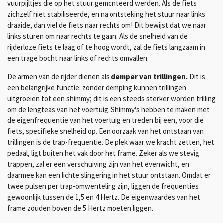
vuurpijltjes die op het stuur gemonteerd werden. Als de fiets
zichzelf niet stabiliseerde, en na ontsteking het stuur naar links
draaide, dan viel de fiets naar rechts om! Dit bewijst dat we naar
links sturen om naar rechts te gaan. Als de snelheid van de
rijderloze fiets te laag of te hoog wordt, zal de fiets langzaam in
een trage bocht naar links of rechts omvallen.
De armen van de rijder dienen als
demper van trillingen.
Dit is
een belangrijke functie: zonder demping kunnen trillingen
uitgroeien tot een shimmy; dit is een steeds sterker worden trilling
om de lengteas van het voertuig. Shimmy's hebben te maken met
de eigenfrequentie van het voertuig en treden bij een, voor die
fiets, specifieke snelheid op. Een oorzaak van het ontstaan van
trillingen is de trap-frequentie. De plek waar we kracht zetten, het
pedaal, ligt buiten het vak door het frame. Zeker als we stevig
trappen, zal er een verschuiving zijn van het evenwicht, en
daarmee kan een lichte slingering in het stuur ontstaan. Omdat er
twee pulsen per trap-omwenteling zijn, liggen de frequenties
gewoonlijk tussen de 1,5 en 4 Hertz. De eigenwaardes van het
frame zouden boven de 5 Hertz moeten liggen.