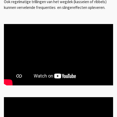
Ook regelmatige trillingen van het wegdek (kasseien of ribbels)
kunnen vervelende frequenties en slingereffecten opleveren.