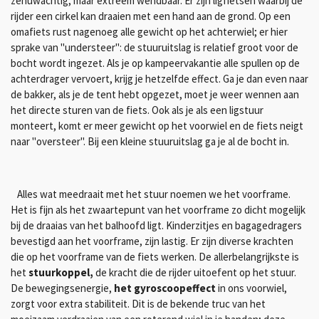
zenuwachtig, maar extreem wendbaar. Er zijn ligfietsen waarbij de
rijder een cirkel kan draaien met een hand aan de grond. Op een
omafiets rust nagenoeg alle gewicht op het achterwiel; er hier
sprake van "understeer": de stuuruitslag is relatief groot voor de
bocht wordt ingezet. Als je op kampeervakantie alle spullen op de
achterdrager vervoert, krijg je hetzelfde effect. Ga je dan even naar
de bakker, als je de tent hebt opgezet, moet je weer wennen aan
het directe sturen van de fiets. Ook als je als een ligstuur
monteert, komt er meer gewicht op het voorwiel en de fiets neigt
naar "oversteer". Bij een kleine stuuruitslag ga je al de bocht in.
Alles wat meedraait met het stuur noemen we het voorframe.
Het is fijn als het zwaartepunt van het voorframe zo dicht mogelijk
bij de draaias van het balhoofd ligt. Kinderzitjes en bagagedragers
bevestigd aan het voorframe, zijn lastig. Er zijn diverse krachten
die op het voorframe van de fiets werken. De allerbelangrijkste is
het
stuurkoppel,
de kracht die de rijder uitoefent op het stuur.
De bewegingsenergie,
het gyroscoopeffect
in ons voorwiel,
zorgt voor extra stabiliteit. Dit is de bekende truc van het