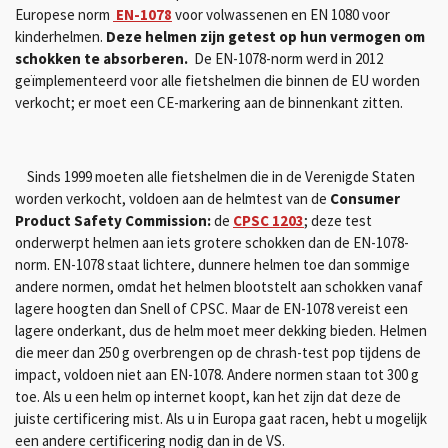
Europese norm
EN-1078
voor volwassenen en EN 1080 voor
kinderhelmen.
Deze helmen zijn getest op hun vermogen om
schokken te absorberen.
De EN-1078-norm werd in 2012
geïmplementeerd voor alle fietshelmen die binnen de EU worden
verkocht;
er moet een CE-markering aan de binnenkant zitten.
Sinds 1999 moeten alle fietshelmen die in de Verenigde Staten
worden verkocht, voldoen aan de helmtest van de
Consumer
Product Safety Commission:
de
CPSC 1203
;
deze test
onderwerpt helmen aan iets grotere schokken dan de EN-1078-
norm.
EN-1078 staat lichtere, dunnere helmen toe dan sommige
andere normen, omdat het helmen blootstelt aan schokken vanaf
lagere hoogten dan Snell of CPSC.
Maar de EN-1078 vereist een
lagere onderkant, dus de helm moet meer dekking bieden.
Helmen
die meer dan 250 g overbrengen op de chrash-test pop tijdens de
impact, voldoen niet aan EN-1078.
Andere normen staan ​​tot 300 g
toe.
Als u een helm op internet koopt, kan het zijn dat deze de
juiste certificering mist.
Als u in Europa gaat racen, hebt u mogelijk
een andere certificering nodig dan in de VS.