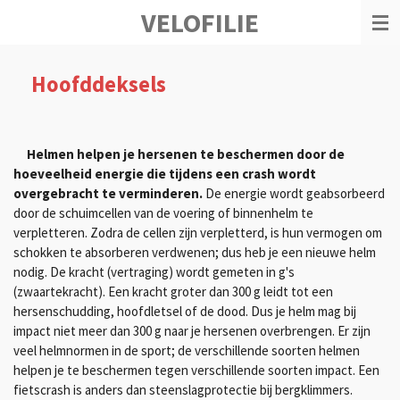
VELOFILIE
Ga
direct
naar
de
Hoofddeksels
hoofdinhoud
Helmen helpen je hersenen te beschermen door de
hoeveelheid energie die tijdens een crash wordt
overgebracht te verminderen.
De energie wordt geabsorbeerd
door de schuimcellen van de voering of binnenhelm te
verpletteren.
Zodra de cellen zijn verpletterd, is hun vermogen om
schokken te absorberen verdwenen;
dus heb je een nieuwe helm
nodig.
De kracht (vertraging) wordt gemeten in g's
(zwaartekracht).
Een kracht groter dan 300 g leidt tot een
hersenschudding, hoofdletsel of de dood.
Dus je helm mag bij
impact niet meer dan 300 g naar je hersenen overbrengen.
Er zijn
veel helmnormen in de sport; de
verschillende soorten helmen
helpen je te beschermen tegen verschillende soorten impact.
Een
fietscrash is anders dan steenslagprotectie bij bergklimmers.