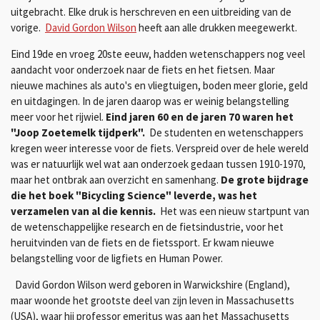
uitgebracht. Elke druk is herschreven en een uitbreiding van de
vorige.
David Gordon Wilson
heeft aan alle drukken meegewerkt.
Eind 19de en vroeg 20ste eeuw, hadden wetenschappers nog veel
aandacht voor onderzoek naar de fiets en het fietsen. Maar
nieuwe machines als auto's en vliegtuigen, boden meer glorie, geld
en uitdagingen. In de jaren daarop was er weinig belangstelling
meer voor het rijwiel.
Eind jaren 60 en de jaren 70 waren het
"Joop Zoetemelk tijdperk".
De studenten en wetenschappers
kregen weer interesse voor de fiets. Verspreid over de hele wereld
was er natuurlijk wel wat aan onderzoek gedaan tussen 1910-1970,
maar het ontbrak aan overzicht en samenhang.
De grote bijdrage
die het boek "Bicycling Science" leverde, was het
verzamelen van al die kennis.
Het was een nieuw startpunt van
de wetenschappelijke research en de fietsindustrie, voor het
heruitvinden van de fiets en de fietssport. Er kwam nieuwe
belangstelling voor de ligfiets en Human Power.
David Gordon Wilson werd geboren in Warwickshire (England),
maar woonde het grootste deel van zijn leven in Massachusetts
(USA), waar hij professor emeritus was aan het Massachusetts