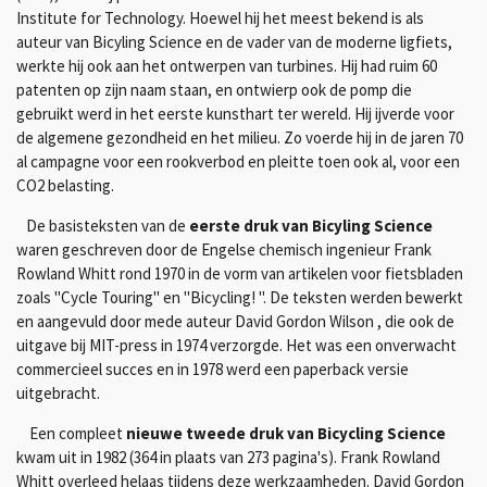
Institute for Technology. Hoewel hij het meest bekend is als
auteur van Bicyling Science en de vader van de moderne ligfiets,
werkte hij ook aan het ontwerpen van turbines. Hij had ruim 60
patenten op zijn naam staan, en ontwierp ook de pomp die
gebruikt werd in het eerste kunsthart ter wereld. Hij ijverde voor
de algemene gezondheid en het milieu. Zo voerde hij in de jaren 70
al campagne voor een rookverbod en pleitte toen ook al, voor een
CO2 belasting.
De basisteksten van de
eerste druk van Bicyling Science
waren geschreven door de Engelse chemisch ingenieur Frank
Rowland Whitt rond 1970 in de vorm van artikelen voor fietsbladen
zoals "Cycle Touring" en "Bicycling! ". De teksten werden bewerkt
en aangevuld door mede auteur David Gordon Wilson , die ook de
uitgave bij MIT-press in 1974 verzorgde. Het was een onverwacht
commercieel succes en in 1978 werd een paperback versie
uitgebracht.
Een compleet
nieuwe tweede druk van Bicycling Science
kwam uit in 1982 (364 in plaats van 273 pagina's). Frank Rowland
Whitt overleed helaas tijdens deze werkzaamheden. David Gordon