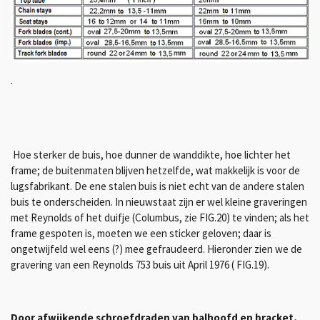
.
Hoe sterker de buis, hoe dunner de wanddikte, hoe lichter het
frame; de buitenmaten blijven hetzelfde, wat makkelijk is voor de
lugsfabrikant. De ene stalen buis is niet echt van de andere stalen
buis te onderscheiden. In nieuwstaat zijn er wel kleine graveringen
met Reynolds of het duifje (Columbus, zie FIG.20) te vinden; als het
frame gespoten is, moeten we een sticker geloven; daar is
ongetwijfeld wel eens (?) mee gefraudeerd. Hieronder zien we de
gravering van een Reynolds 753 buis uit April 1976 ( FIG.19).
Door afwijkende schroefdraden van balhoofd en bracket,