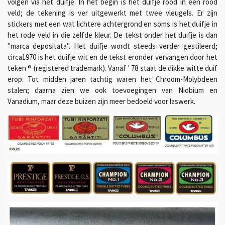
volgen via het duifje. In het begin is het duifje rood in een rood
veld; de tekening is ver uitgewerkt met twee vleugels. Er zijn
stickers met een wat lichtere achtergrond en soms is het duifje in
het rode veld in die zelfde kleur. De tekst onder het duifje is dan
"marca depositata". Het duifje wordt steeds verder gestileerd;
circa1970 is het duifje wit en de tekst eronder vervangen door het
teken ® (registered trademark). Vanaf ' 78 staat de dikke witte duif
erop. Tot midden jaren tachtig waren het Chroom-Molybdeen
stalen; daarna zien we ook toevoegingen van Niobium en
Vanadium, maar deze buizen zijn meer bedoeld voor laswerk.