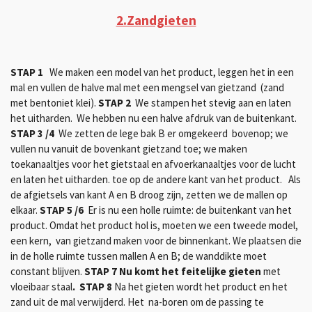
2.Zandgieten
STAP 1
We maken een model van het product, leggen het in een
mal en vullen de halve mal met een mengsel van gietzand (zand
met bentoniet klei).
STAP 2
We stampen het stevig aan en laten
het uitharden. We hebben nu een halve afdruk van de buitenkant.
STAP 3 /4
We zetten de lege bak B er omgekeerd bovenop; we
vullen nu vanuit de bovenkant gietzand toe; we maken
toekanaaltjes voor het gietstaal en afvoerkanaaltjes voor de lucht
en laten het uitharden. toe op de andere kant van het product.
Als
de afgietsels van kant A en B droog zijn, zetten we de mallen op
elkaar.
STAP 5 /6
Er is nu een holle ruimte: de buitenkant van het
product. Omdat het product hol is, moeten we een tweede model,
een kern, van gietzand maken voor de binnenkant. We plaatsen die
in de holle ruimte tussen mallen A en B; de wanddikte moet
constant blijven.
STAP 7 Nu komt het feitelijke gieten
met
vloeibaar staal
.
STAP 8
Na het gieten wordt het product en het
zand uit de mal verwijderd. Het na-boren om de passing te