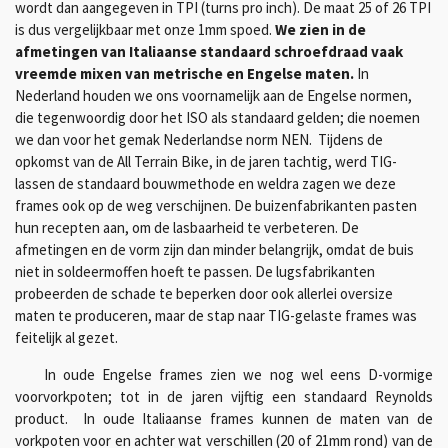
wordt dan aangegeven in TPI (turns pro inch). De maat 25 of 26 TPI
is dus vergelijkbaar met onze 1mm spoed.
We zien in de
afmetingen van Italiaanse standaard schroefdraad vaak
vreemde mixen van metrische en Engelse maten.
In
Nederland houden we ons voornamelijk aan de Engelse normen,
die tegenwoordig door het ISO als standaard gelden; die noemen
we dan voor het gemak Nederlandse norm NEN.
Tijdens de
opkomst van de All Terrain Bike,
in de jaren tachtig, werd TIG-
lassen de standaard bouwmethode
en weldra zagen we deze
frames ook op de weg verschijnen. De buizenfabrikanten pasten
hun recepten aan, om de lasbaarheid te verbeteren. De
afmetingen en de vorm zijn dan minder belangrijk, omdat de buis
niet in soldeermoffen hoeft te passen. De lugsfabrikanten
probeerden de schade te beperken door ook allerlei oversize
maten te produceren, maar de stap naar TIG-gelaste frames was
feitelijk al gezet.
In oude Engelse frames zien we nog wel eens D-vormige
voorvorkpoten; tot in de jaren vijftig een standaard Reynolds
product. In oude Italiaanse frames kunnen de maten van de
vorkpoten voor en achter wat verschillen (20 of 21mm rond) van de