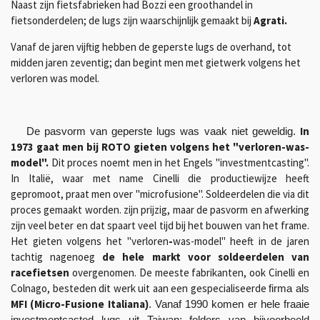
Naast zijn fietsfabrieken had Bozzi een groothandel in
fietsonderdelen; de lugs zijn waarschijnlijk gemaakt bij
Agrati.
Vanaf de jaren vijftig hebben de geperste lugs de overhand, tot
midden jaren zeventig; dan begint men met gietwerk volgens het
verloren was model.
In
De pasvorm van geperste lugs was vaak niet geweldig.
1973 gaat men bij ROTO gieten volgens het "verloren-was-
model".
Dit proces noemt men in het Engels "investmentcasting".
In Italië, waar met name Cinelli die productiewijze heeft
gepromoot, praat men over "microfusione". Soldeerdelen die via dit
proces gemaakt worden. zijn prijzig, maar de pasvorm en afwerking
zijn veel beter en dat spaart veel tijd bij het bouwen van het frame.
Het gieten volgens het "verloren
-
was-model" heeft in de jaren
tachtig nagenoeg
de hele markt voor soldeerdelen van
racefietsen
overgenomen. De meeste fabrikanten, ook Cinelli en
Colnago, besteden dit werk uit aan een gespecialiseerde
firma als
MFI (Micro-Fusione Italiana
)
. Vanaf 1990 komen er hele fraaie
investmentcasted lugs uit Taiwan; folders van bijvoorbeeld