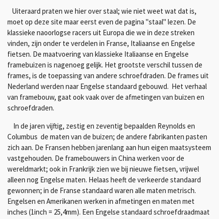
Uiteraard praten we hier over staal; wie niet weet wat dat is,
moet op deze site maar eerst even de pagina "staal" lezen. De
klassieke naoorlogse racers uit Europa die we in deze streken
vinden, zijn onder te verdelen in Franse, Italiaanse en Engelse
fietsen. De maatvoering van klassieke Italiaanse en Engelse
framebuizen is nagenoeg gelijk. Het grootste verschil tussen de
frames, is de toepassing van andere schroefdraden. De frames uit
Nederland werden naar Engelse standaard gebouwd.
Het verhaal
van framebouw, gaat ook vaak over de
afmetingen van buizen en
schroefdraden
.
In de jaren vijftig, zestig en zeventig bepaalden Reynolds en
Columbus de maten van de buizen; de andere fabrikanten pasten
zich aan.
De Fransen hebben jarenlang aan hun eigen maatsysteem
vastgehouden.
De framebouwers in China werken voor de
wereldmarkt; ook in Frankrijk zien we bij nieuwe fietsen, vrijwel
alleen nog Engelse maten. Helaas heeft de verkeerde standaard
gewonnen; in de Franse standaard waren alle maten metrisch.
Engelsen en Amerikanen werken in afmetingen en maten met
inches (1inch = 25,4mm). Een Engelse standaard schroefdraadmaat