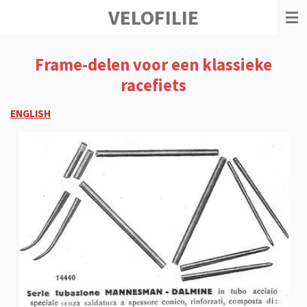
VELOFILIE
Ga
direct
naar
de
Frame-delen voor een klassieke
hoofdinhoud
racefiets
ENGLISH