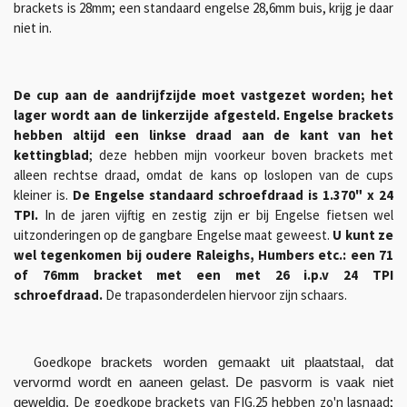
brackets is 28mm; een standaard engelse 28,6mm buis, krijg je daar
niet in.
De cup aan de aandrijfzijde moet vastgezet worden; het
lager wordt aan de linkerzijde afgesteld.
Engelse brackets
hebben altijd een linkse draad aan de kant van het
kettingblad
; deze hebben mijn voorkeur boven brackets met
alleen rechtse draad, omdat de kans op loslopen van de cups
kleiner is.
De Engelse standaard schroefdraad is 1.370" x 24
TPI.
In de jaren vijftig en zestig zijn er bij Engelse fietsen wel
uitzonderingen op de gangbare Engelse maat geweest.
U kunt ze
wel tegenkomen bij oudere Raleighs, Humbers etc.: een 71
of 76mm bracket met een met 26 i.p.v 24 TPI
schroefdraad.
De trapasonderdelen hiervoor zijn schaars.
Goedkope
bracket
s worden gemaakt uit plaatstaal, dat
vervormd wordt en aaneen gelast. De pasvorm is vaak niet
De goedkope brackets van FIG.25 hebben zo'n lasnaad;
geweldig.