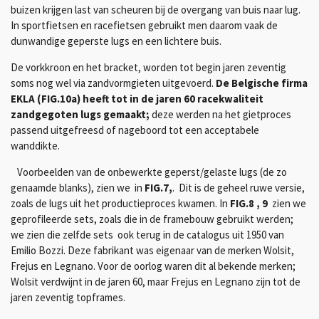
buizen krijgen last van scheuren bij de overgang van buis naar lug.
In sportfietsen en racefietsen gebruikt men daarom vaak de
dunwandige geperste lugs en een lichtere buis.
De vorkkroon en het bracket, worden
tot begin jaren zeventig
soms nog wel
via zandvormgieten uitgevoerd.
De Belgische firma
EKLA (FIG.10a) heeft tot in de jaren 60 racekwaliteit
zandgegoten lugs gemaakt;
deze werden na het gietproces
passend uitgefreesd of nageboord tot een acceptabele
wanddikte.
Voorbeelden van de onbewerkte geperst/gelaste lugs (de zo
genaamde blanks), zien we in
FIG.7,
. Dit is de geheel ruwe versie,
zoals de lugs uit het productieproces kwamen. In
FIG.8 , 9
zien we
geprofileerde sets, zoals die in de framebouw gebruikt werden;
we zien die zelfde sets ook terug in de catalogus uit 1950 van
Emilio Bozzi. Deze fabrikant was eigenaar van de merken Wolsit,
Frejus en Legnano. Voor de oorlog waren dit al bekende merken;
Wolsit verdwijnt in de jaren 60, maar Frejus en Legnano zijn tot de
jaren zeventig topframes.