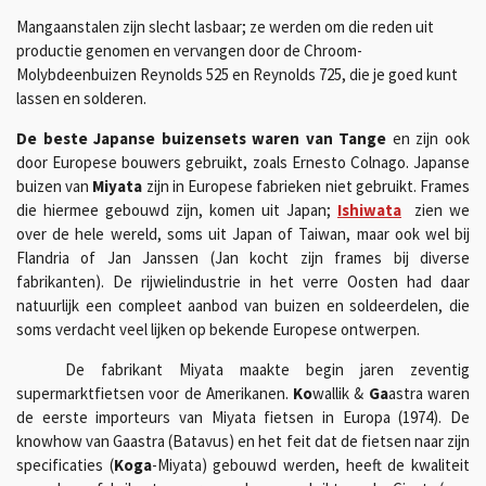
Mangaanstalen zijn slecht lasbaar; ze werden om die reden uit
productie genomen en vervangen door de Chroom-
Molybdeenbuizen Reynolds 525 en Reynolds 725, die je goed kunt
lassen en solderen.
De beste Japanse buizensets waren van Tange
en zijn ook
door Europese bouwers gebruikt, zoals Ernesto Colnago. Japanse
buizen van
Miyata
zijn in Europese fabrieken niet gebruikt. Frames
die hiermee gebouwd zijn, komen uit Japan;
Ishiwata
zien we
over de hele wereld, soms uit Japan of Taiwan, maar ook wel bij
Flandria of Jan Janssen (Jan kocht zijn frames bij diverse
fabrikanten). De rijwielindustrie in het verre Oosten had daar
natuurlijk een compleet aanbod van buizen en soldeerdelen, die
soms verdacht veel lijken op bekende Europese ontwerpen.
De fabrikant Miyata maakte begin jaren zeventig
supermarktfietsen voor de Amerikanen.
Ko
wallik
&
Ga
astra waren
de eerste importeurs van Miyata fietsen in Europa (1974). De
knowhow van Gaastra (Batavus) en het feit dat de fietsen naar zijn
specificaties (
Koga
-Miyata) gebouwd werden, heeft de kwaliteit